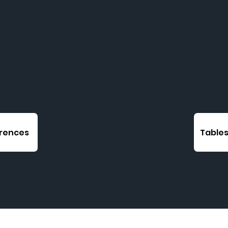
Lutte contre les
Diversité &
discriminations
inclusion
rences
Table