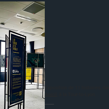
Exposition de 11 histoires, d
Apicil
, à la Tour-to-Lyon.