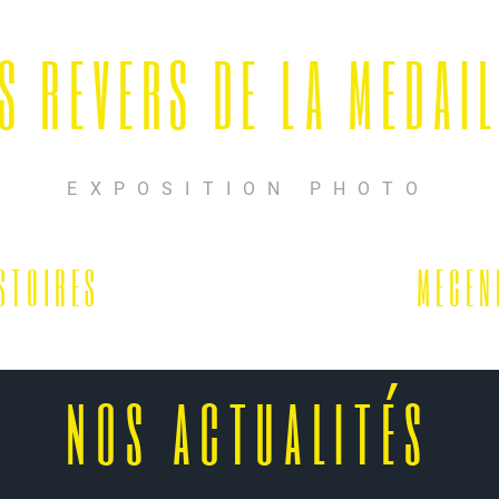
S REVERS DE LA MEDAI
EXPOSITION PHOTO
S T O I R E S
N O S R D V
M E C E N 
nos actualités