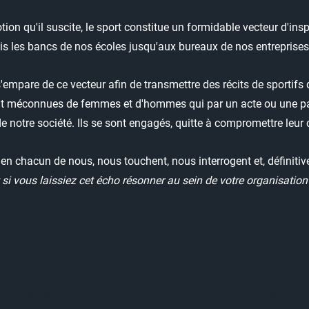
otion qu'il suscite, le sport constitue un formidable vecteur d'ins
uis les bancs de nos écoles jusqu'aux bureaux de nos entreprise
'empare de ce vecteur afin de transmettre des récits de sportifs 
ent méconnues de femmes et d'hommes qui par un acte ou une p
de notre société. Ils se sont engagés, quitte à compromettre leur c
o en chacun de nous,
nous touchent, nous interrogent et, définiti
 si vous laissiez cet écho résonner au sein de votre
organisation
Égalité femmes
Engagement
Égalité des
hommes
religieux
chances