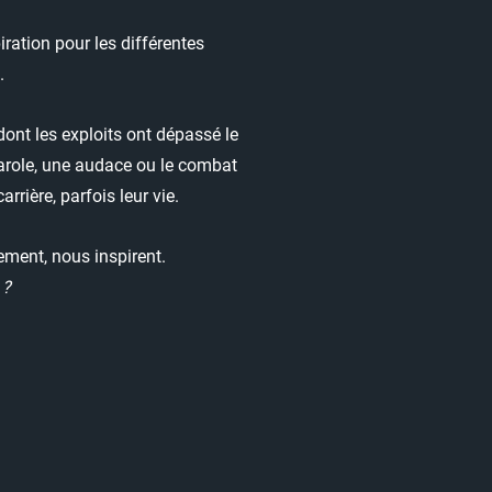
piration pour les différentes
s.
dont les exploits ont dépassé le
arole, une audace ou le combat
arrière, parfois leur vie.
vement, n
ous inspirent.
 ?