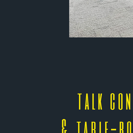
talk con
&
table-r