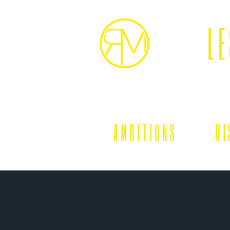
LE
A M B I T I O N S
H I 