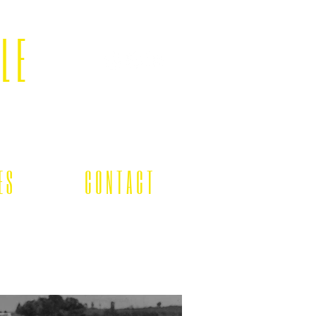
LLE
E S
C O N T A C T