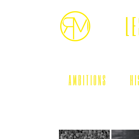
LE
A M B I T I O N S
H I 