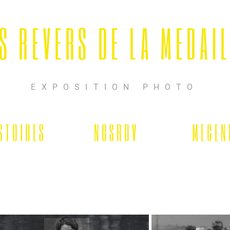
S REVERS DE LA MEDAI
EXPOSITION PHOTO
S T O I R E S
N O S R D V
M E C E N 
Exposition photo et conférences sur des sportives et sportifs marquants, engagés, confiants et résilients. Projet artistique, culturel et éducatif.
Les revers de la médaille rhône alpes
Lyon
limonest