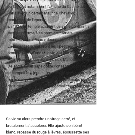
partageant notamment l’affiche du Casino de
Paris avec un certain Maurice Chevalier,
monument de l’époque.
En 1927, un terrible accident de ski la contraint à
mettre un terme à sa première carrière. Cette
même année, « Couc » décède lors d’une course.
L’accident et la mort sont les spectres
omniprésents d’une telle vie. S’il doit en être ainsi,
Hellé Nice composera avec eux. Mariette Hélène
Delangle aurait sans doute consenti – comme on
l’apprenait aux jeunes femmes de son temps – à
fuir le danger. Hellé Nice, elle, a bien moins peur
de la mort que de ne pas accomplir ses rêves de
femme libre.
Sa vie va alors prendre un virage serré, et
brutalement s’accélérer. Elle ajuste son béret
blanc, repasse du rouge à lèvres, époussette ses