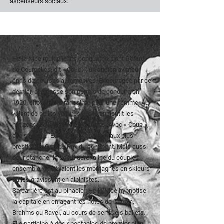
ascenseurs sociaux.
Hellé Nice multiplie les conquêtes, dont Gérard
de Courcelles, dit « Couc », un ancien aviateur
épris de courses automobiles. Encouragée par ce
dernier, elle passe son permis de conduire en
1920, chose alors rarissime pour une femme. Au
volant de belles voitures, Hellé engloutit les
horizons les uns après les autres. Avec « Couc »,
elle sillonne l’Europe pour assister aux plus
prestigieux Grands Prix du continent. Mais aussi
pour étancher la soif d’adrénaline du couple :
ensemble, ils dévalent les montagnes en skieurs
ou les gravissent en alpinistes.
Sa carrière est au pinacle : Hellé Nice hypnotise
la capitale en enlaçant les notes de Chopin,
Brahms ou Ravel, au cours de sensuels ballets.
Elle participe à des spectacles de premier plan,